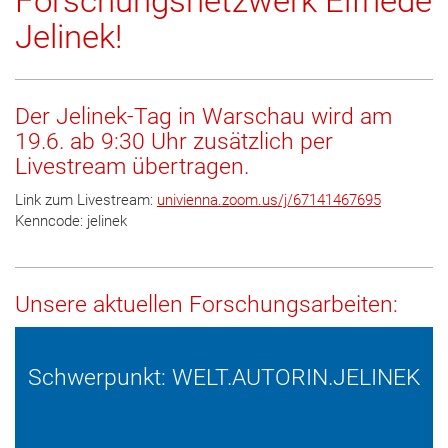
Forschungsnetzwerk Elfriede
Jelinek!
Der Jelinek-Tag in Warschau wird am
19.6. ab 9:30 Uhr zusätzlich per
Livestream übertragen.
Link zum Livestream:
univienna.zoom.us/j/67141467695
Kenncode: jelinek
Unsere aktuellen Forschungsarbeiten:
Schwerpunkt: WELT.AUTORIN.JELINEK