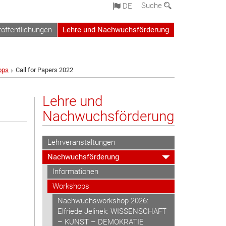
Suche
DE
röffentlichungen
Lehre und Nachwuchsförderung
ops
Call for Papers 2022
Lehre und
Nachwuchsförderung
Lehrveranstaltungen
Nachwuchsförderung
Informationen
Workshops
Nachwuchsworkshop 2026:
Elfriede Jelinek: WISSENSCHAFT
– KUNST – DEMOKRATIE