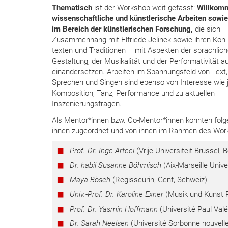
Thematisch
ist der Workshop weit gefasst:
Willkomm
wissenschaftliche und künstlerische Arbeiten sowie
im Bereich der künstlerischen Forschung,
die sich –
Zusammenhang mit Elfriede Jelinek sowie ihren Kon-
texten und Traditionen – mit Aspekten der sprachlic
Gestaltung, der Musikalität und der Performativität a
einandersetzen. Arbeiten im Spannungsfeld von Text,
Sprechen und Singen sind ebenso von Interesse wie 
Komposition, Tanz, Performance und zu aktuellen
Inszenierungsfragen.
Als Mentor*innen bzw. Co-Mentor*innen konnten fol
ihnen zugeordnet und von ihnen im Rahmen des Work
Prof. Dr. Inge Arteel
(Vrije Universiteit Brussel, B
Dr. habil Susanne Böhmisch
(Aix-Marseille Unive
Maya Bösch
(Regisseurin, Genf, Schweiz)
Univ.-Prof. Dr. Karoline Exner
(Musik und Kunst Pr
Prof. Dr. Yasmin Hoffmann
(Université Paul Valé
Dr. Sarah Neelsen
(Université Sorbonne nouvelle