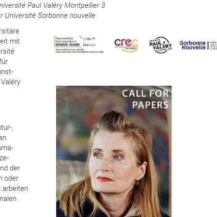
niversité Paul Valéry Montpellier 3
r Université Sorbonne nouvelle
rsitäre
it mit
rsité
für
nst-
 Valéry
tur-,
an
ama-
ze-
nd der
n oder
k arbeiten
onalen