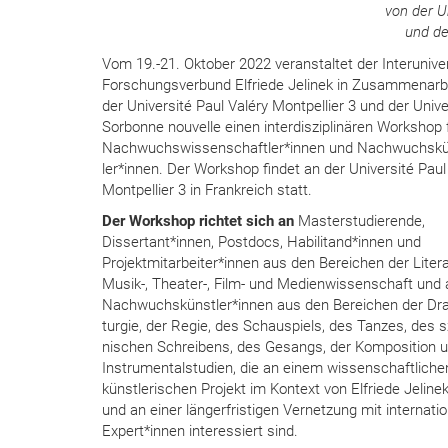
von der U
und de
Vom 19.-21. Oktober 2022 veranstaltet der Interunive
Forschungsverbund Elfriede Jelinek in Zusammenarbe
der Université Paul Valéry Montpellier 3 und der Unive
Sorbonne nouvelle einen interdisziplinären Workshop 
Nachwuchswissenschaftler*innen und Nachwuchskü
ler*innen. Der Workshop findet an der Université Paul
Montpellier 3 in Frankreich statt.
Der Workshop richtet sich an
Masterstudierende,
Dissertant*innen, Postdocs, Habilitand*innen und
Projektmitarbeiter*innen aus den Bereichen der Litera
Musik-, Theater-, Film- und Medienwissenschaft und 
Nachwuchskünstler*innen aus den Bereichen der Dr
turgie, der Regie, des Schauspiels, des Tanzes, des s
nischen Schreibens, des Gesangs, der Komposition u
Instrumentalstudien, die an einem wissenschaftliche
künstlerischen Projekt im Kontext von Elfriede Jeline
und an einer längerfristigen Vernetzung mit internati
Expert*innen interessiert sind.