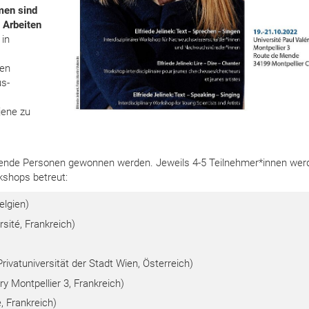
en sind
 Arbeiten
 in
hen
us-
jene zu
gende Personen gewonnen werden. Jeweils 4-5 Teilnehmer*innen wer
shops betreut:
elgien)
rsité, Frankreich)
ivatuniversität der Stadt Wien, Österreich)
ry Montpellier 3, Frankreich)
, Frankreich)