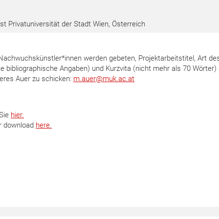
t Privatuniversität der Stadt Wien, Österreich
achwuchskünstler*innen werden gebeten, Projektarbeitstitel, Art de
te bibliographische Angaben) und Kurzvita (nicht mehr als 70 Wörter)
eres Auer zu schicken:
m.auer
@
muk.ac.at
 Sie
hier.
for download
here.