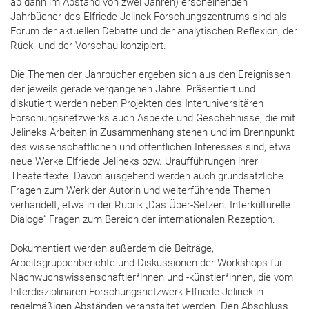
ab dann im Abstand von zwei Jahren) erscheinenden
Jahrbücher des Elfriede-Jelinek-Forschungszentrums sind als
Forum der aktuellen Debatte und der analytischen Reflexion, der
Rück- und der Vorschau konzipiert.
Die Themen der Jahrbücher ergeben sich aus den Ereignissen
der jeweils gerade vergangenen Jahre. Präsentiert und
diskutiert werden neben Projekten des Interuniversitären
Forschungsnetzwerks auch Aspekte und Geschehnisse, die mit
Jelineks Arbeiten in Zusammenhang stehen und im Brennpunkt
des wissenschaftlichen und öffentlichen Interesses sind, etwa
neue Werke Elfriede Jelineks bzw. Uraufführungen ihrer
Theatertexte. Davon ausgehend werden auch grundsätzliche
Fragen zum Werk der Autorin und weiterführende Themen
verhandelt, etwa in der Rubrik „Das Über-Setzen. Interkulturelle
Dialoge“ Fragen zum Bereich der internationalen Rezeption.
Dokumentiert werden außerdem die Beiträge,
Arbeitsgruppenberichte und Diskussionen der Workshops für
Nachwuchswissenschaftler*innen und -künstler*innen, die vom
Interdisziplinären Forschungsnetzwerk Elfriede Jelinek in
regelmäßigen Abständen veranstaltet werden. Den Abschluss