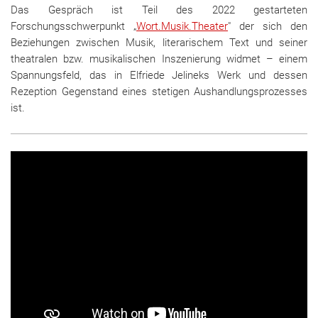
Das Gespräch ist Teil des 2022 gestarteten
Forschungsschwerpunkt „
Wort.Musik.Theater
" der sich den
Beziehungen zwischen Musik, literarischem Text und seiner
theatralen bzw. musikalischen Inszenierung widmet – einem
Spannungsfeld, das in Elfriede Jelineks Werk und dessen
Rezeption Gegenstand eines stetigen Aushandlungsprozesses
ist.