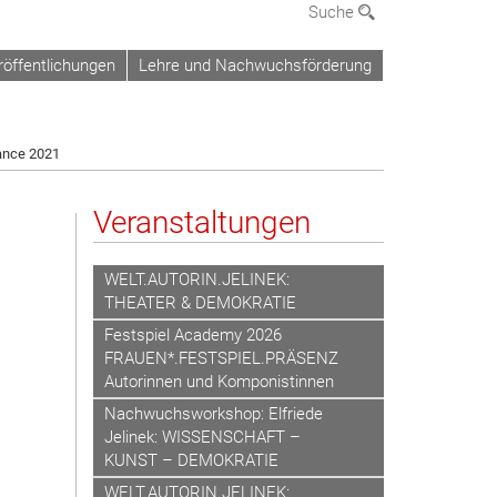
Suche
röffentlichungen
Lehre und Nachwuchsförderung
mance 2021
Veranstaltungen
WELT.AUTORIN.JELINEK:
THEATER & DEMOKRATIE
Festspiel Academy 2026
FRAUEN*.FESTSPIEL.PRÄSENZ
Autorinnen und Komponistinnen
Nachwuchsworkshop: Elfriede
Jelinek: WISSENSCHAFT –
KUNST – DEMOKRATIE
WELT.AUTORIN.JELINEK: