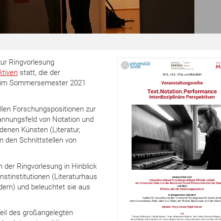
zur Ringvorlesung
ktiven
statt, die der
nek im Sommersemester 2021
llen Forschungspositionen zur
Spannungsfeld von Notation und
denen Künsten (Literatur,
n den Schnittstellen von
n der Ringvorlesung in Hinblick
nstinstitutionen (Literaturhaus
dern) und beleuchtet sie aus
Teil des großangelegten