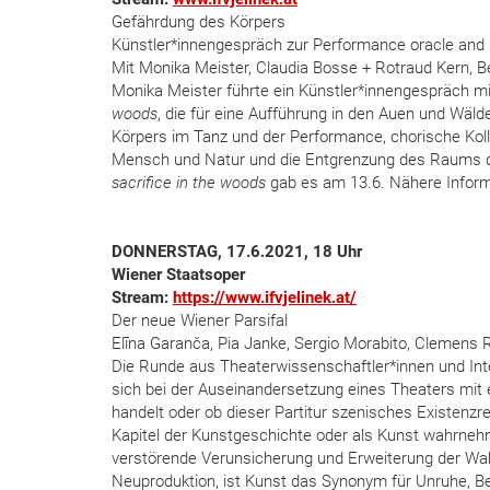
Gefährdung des Körpers
Künstler*innengespräch zur Performance oracle and s
Mit Monika Meister, Claudia Bosse + Rotraud Kern, B
Monika Meister führte ein Künstler*innengespräch 
woods
, die für eine Aufführung in den Auen und Wälde
Körpers im Tanz und der Performance, chorische Kol
Mensch und Natur und die Entgrenzung des Raums der
sacrifice in the woods
gab es am 13.6. Nähere Infor
DONNERSTAG, 17.6.2021, 18 Uhr
Wiener Staatsoper
Stream:
https://www.ifvjelinek.at/
Der neue Wiener Parsifal
Elīna Garanča, Pia Janke, Sergio Morabito, Clemens R
Die Runde aus Theaterwissenschaftler*innen und Inte
sich bei der Auseinandersetzung eines Theaters mit 
handelt oder ob dieser Partitur szenisches Existenzr
Kapitel der Kunstgeschichte oder als Kunst wahrnehme
verstörende Verunsicherung und Erweiterung der Wahr
Neuproduktion, ist Kunst das Synonym für Unruhe, B