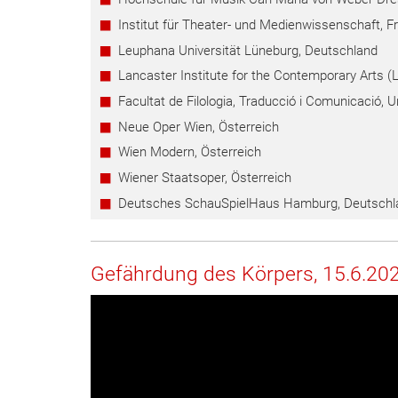
Institut für Theater- und Medienwissenschaft, F
Leuphana Universität Lüneburg, Deutschland
Lancaster Institute for the Contemporary Arts (L
Facultat de Filologia, Traducció i Comunicació, U
Neue Oper Wien, Österreich
Wien Modern, Österreich
Wiener Staatsoper, Österreich
Deutsches SchauSpielHaus Hamburg, Deutschl
Gefährdung des Körpers, 15.6.20