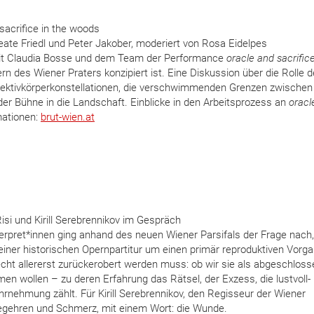
acrifice in the woods
eate Friedl und Peter Jakober, moderiert von Rosa Eidelpes
mit Claudia Bosse und dem Team der Performance
oracle and sacrifice
rn des Wiener Praters konzipiert ist. Eine Diskussion über die Rolle 
lektivkörperkonstellationen, die verschwimmenden Grenzen zwischen
 Bühne in die Landschaft. Einblicke in den Arbeitsprozess an
oracl
mationen:
brut-wien.at
isi und Kirill Serebrennikov im Gespräch
rpret*innen ging anhand des neuen Wiener Parsifals der Frage nach,
einer historischen Opernpartitur um einen primär reproduktiven Vorg
echt allererst zurückerobert werden muss: ob wir sie als abgeschlos
n wollen – zu deren Erfahrung das Rätsel, der Exzess, die lustvoll-
nehmung zählt. Für Kirill Serebrennikov, den Regisseur der Wiener
egehren und Schmerz, mit einem Wort: die Wunde.