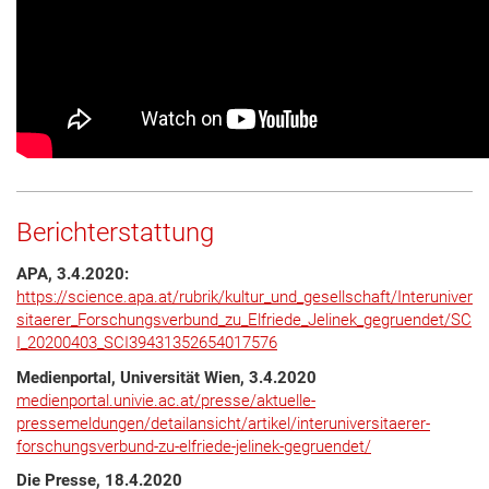
Berichterstattung
APA, 3.4.2020:
https://science.apa.at/rubrik/kultur_und_gesellschaft/Interuniver
sitaerer_Forschungsverbund_zu_Elfriede_Jelinek_gegruendet/SC
I_20200403_SCI39431352654017576
Medienportal, Universität Wien, 3.4.2020
medienportal.univie.ac.at/presse/aktuelle-
pressemeldungen/detailansicht/artikel/interuniversitaerer-
forschungsverbund-zu-elfriede-jelinek-gegruendet/
Die Presse, 18.4.2020