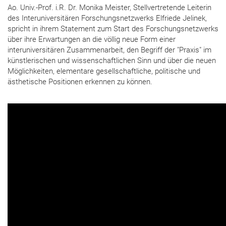
Ao. Univ.-Prof. i.R. Dr. Monika Meister, Stellvertretende Leiterin
des Interuniversitären Forschungsnetzwerks Elfriede Jelinek,
spricht in ihrem Statement zum Start des Forschungsnetzwerks
über ihre Erwartungen an die völlig neue Form einer
interuniversitären Zusammenarbeit, den Begriff der "Praxis" im
künstlerischen und wissenschaftlichen Sinn und über die neuen
Möglichkeiten, elementare gesellschaftliche, politische und
ästhetische Positionen erkennen zu können.