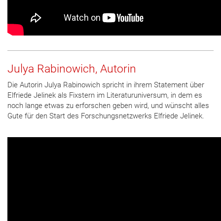
Julya Rabinowich, Autorin
Die Autorin Julya Rabinowich spricht in ihrem Statement über
Elfriede Jelinek als Fixstern im Literaturuniversum, in dem es
noch lange etwas zu erforschen geben wird, und wünscht alles
Gute für den Start des Forschungsnetzwerks Elfriede Jelinek.