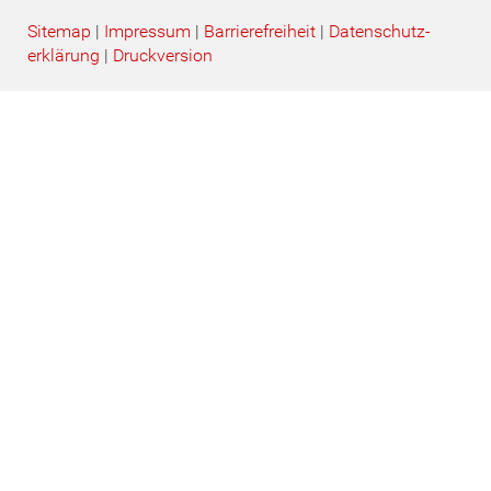
Sitemap
|
Impressum
|
Barrierefreiheit
|
Datenschutz­
erklärung
|
Druckversion