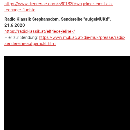
https://www.diepresse.com/5801830/wo-jelinek-einst-als-
teenager-fluchte
Radio Klassik Stephansdom, Sendereihe "aufgeMUKt!",
21.6.2020
https://radioklassik.at/elfriede-jelinek/
Hier zur Sendung:
https://www.muk.ac.at/die-muk/presse/radio-
sendereihe-aufgemukt.html