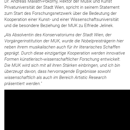
Dr. Andreas Mailath-Pokorny, Rektor der Musik und Kunst
Privatuniversität der Stadt Wien, spricht in seinem Statement
zum Start des Forschungsnetzwerk über die Bedeutung der
Kooperation einer Kunst- und einer Wissenschaftsuniversität
und die besondere Beziehung der MUK zu Elfriede Jelinek.
„Als Absolventin des Konservatoriums der Stadt Wien, der
Vorgängerinstitution der MUK, wurde die Nobelpreisträgerin hier
neben ihrem musikalischen auch für ihr literarisches Schaffen
geprägt. Durch diese einzigartige Kooperation werden innovative
Formen künstlerisch-wissenschaftlicher Forschung entwickelt.
Die MUK wird sich mit all ihren Stärken einbringen, und ich bin
überzeugt davon, dass hervorragende Ergebnisse sowohl
wissenschaftlich als auch im Bereich Artistic Research
präsentiert werden."