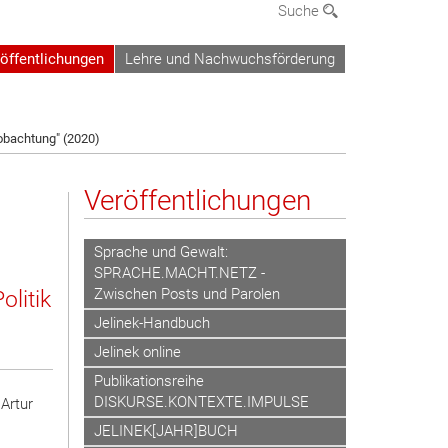
Suche
öffentlichungen
Lehre und Nachwuchsförderung
eobachtung" (2020)
Veröffentlichungen
Sprache und Gewalt:
SPRACHE.MACHT.NETZ -
litik
Zwischen Posts und Parolen
Jelinek-Handbuch
Jelinek online
Publikationsreihe
DISKURSE.KONTEXTE.IMPULSE
 Artur
JELINEK[JAHR]BUCH