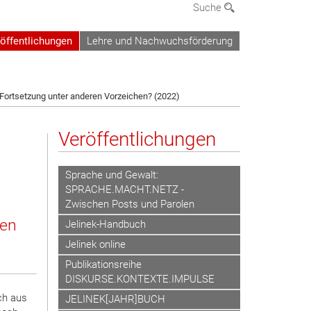
Suche
öffentlichungen
Lehre und Nachwuchsförderung
 Fortsetzung unter anderen Vorzeichen? (2022)
Veröffentlichungen
Sprache und Gewalt:
SPRACHE.MACHT.NETZ -
Zwischen Posts und Parolen
ven
Jelinek-Handbuch
Jelinek online
Publikationsreihe
DISKURSE.KONTEXTE.IMPULSE
ch aus
JELINEK[JAHR]BUCH