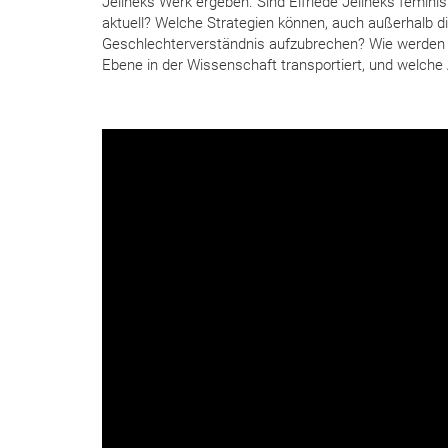
Jelineks Werk ergeben. Sind Elfriede Jelineks femini
aktuell? Welche Strategien können, auch außerhalb 
Geschlechterverständnis aufzubrechen? Wie werden pat
Ebene in der Wissenschaft transportiert, und welc