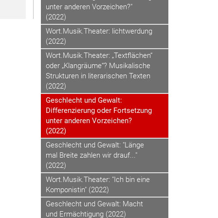
unter anderen Vorzeichen?"
(2022)
Wort.Musik.Theater: lichtwerdung
(2022)
Wort.Musik.Theater: „Textflächen“
oder „Klangräume“? Musikalische
Strukturen in literarischen Texten
(2022)
Geschlecht und Gewalt:
Differenzierung oder Fortsetzung
unter anderen Vorzeichen?
(2022)
Geschlecht und Gewalt: "Länge
mal Breite zahlen wir drauf..."
(2022)
Wort.Musik.Theater: "Ich bin eine
Komponistin" (2022)
Geschlecht und Gewalt: Macht
und Ermächtigung (2022)