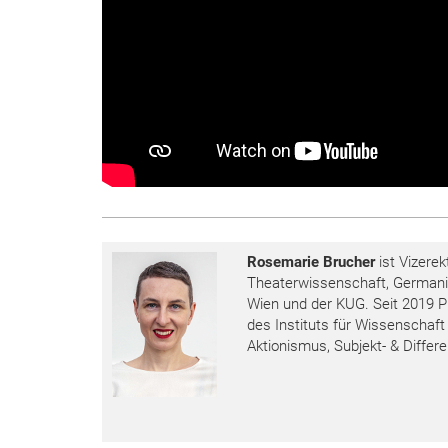
Rosemarie Brucher
ist Vizerek
Theaterwissenschaft, Germanist
Wien und der KUG. Seit 2019 Pr
des Instituts für Wissenschaf
Aktionismus, Subjekt- & Differ