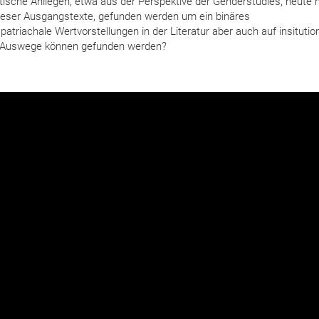
stische Anliegen, etwa aus der Perspektive der Genderstudies, heute 
dieser Ausgangstexte, gefunden werden um ein binäres
riachale Wertvorstellungen in der Literatur aber auch auf insitution
he Auswege können gefunden werden?