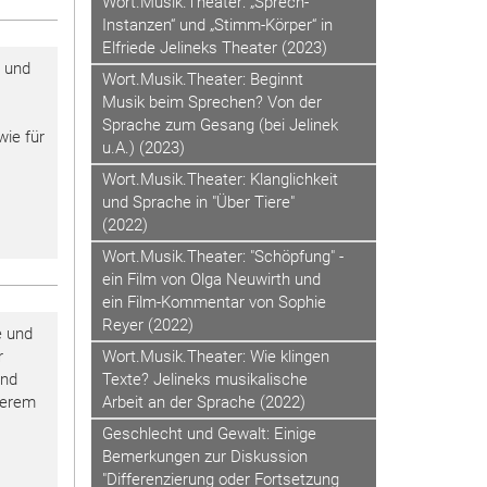
Wort.Musik.Theater: „Sprech-
Instanzen“ und „Stimm-Körper“ in
Elfriede Jelineks Theater (2023)
e und
Wort.Musik.Theater: Beginnt
Musik beim Sprechen? Von der
Sprache zum Gesang (bei Jelinek
wie für
u.A.) (2023)
Wort.Musik.Theater: Klanglichkeit
und Sprache in "Über Tiere"
(2022)
Wort.Musik.Theater: "Schöpfung" -
ein Film von Olga Neuwirth und
ein Film-Kommentar von Sophie
Reyer (2022)
e und
r
Wort.Musik.Theater: Wie klingen
und
Texte? Jelineks musikalische
nderem
Arbeit an der Sprache (2022)
Geschlecht und Gewalt: Einige
Bemerkungen zur Diskussion
"Differenzierung oder Fortsetzung