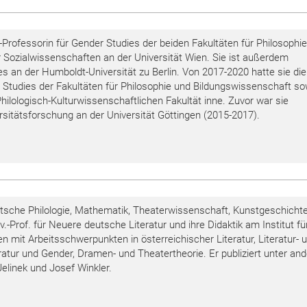
-Professorin für Gender Studies der beiden Fakultäten für Philosophi
 Sozialwissenschaften an der Universität Wien. Sie ist außerdem
es an der Humboldt-Universität zu Berlin. Von 2017-2020 hatte sie die
er Studies der Fakultäten für Philosophie und Bildungswissenschaft so
ilologisch-Kulturwissenschaftlichen Fakultät inne. Zuvor war sie
rsitätsforschung an der Universität Göttingen (2015-2017).
tsche Philologie, Mathematik, Theaterwissenschaft, Kunstgeschicht
iv.-Prof. für Neuere deutsche Literatur und ihre Didaktik am Institut fü
n mit Arbeitsschwerpunkten in österreichischer Literatur, Literatur- 
teratur und Gender, Dramen- und Theatertheorie. Er publiziert unter a
elinek und Josef Winkler.