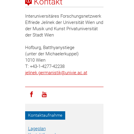
Kontakt
Interuniversitäres Forschungsnetzwerk
Elfriede Jelinek der Universität Wien und
der Musik und Kunst Privatuniversität
der Stadt Wien
Hofburg, Batthyanystiege
(unter der Michaelerkuppel)
1010 Wien
T: +43-1-4277-42238
jelinek.germanistik
@
univie.ac.at
Icon facebook
Icon youtube
Kontaktaufnahme
Lageplan