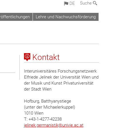
Suche
DE
röffentlichungen
Lehre und Nachwuchsförderung
Kontakt
Interuniversitäres Forschungsnetzwerk
Elfriede Jelinek der Universität Wien und
der Musik und Kunst Privatuniversität
der Stadt Wien
Hofburg, Batthyanystiege
(unter der Michaelerkuppel)
1010 Wien
T: +43-1-4277-42238
jelinek.germanistik
@
univie.ac.at