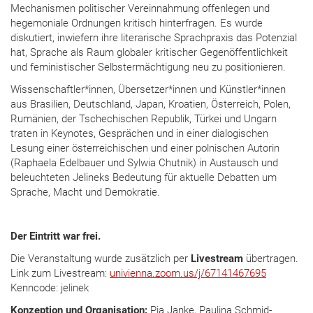
Mechanismen politischer Vereinnahmung offenlegen und
hegemoniale Ordnungen kritisch hinterfragen. Es wurde
diskutiert, inwiefern ihre literarische Sprachpraxis das Potenzial
hat, Sprache als Raum globaler kritischer Gegenöffentlichkeit
und feministischer Selbstermächtigung neu zu positionieren.
Wissenschaftler*innen, Übersetzer*innen und Künstler*innen
aus Brasilien, Deutschland, Japan, Kroatien, Österreich, Polen,
Rumänien, der Tschechischen Republik, Türkei und Ungarn
traten in Keynotes, Gesprächen und in einer dialogischen
Lesung einer österreichischen und einer polnischen Autorin
(Raphaela Edelbauer und Sylwia Chutnik) in Austausch und
beleuchteten Jelineks Bedeutung für aktuelle Debatten um
Sprache, Macht und Demokratie.
Der Eintritt war frei.
Die Veranstaltung wurde zusätzlich per
Livestream
übertragen.
Link zum Livestream:
univienna.zoom.us/j/67141467695
Kenncode: jelinek
Konzeption und Organisation:
Pia Janke, Paulina Schmid-