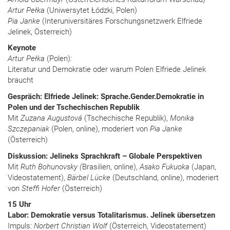
Artur Pełka
(Uniwersytet Łódzki, Polen)
Pia Janke
(Interuniversitäres Forschungsnetzwerk Elfriede
Jelinek, Österreich)
Keynote
Artur Pełka
(Polen):
Literatur und Demokratie oder warum Polen Elfriede Jelinek
braucht
Gespräch: Elfriede Jelinek: Sprache.Gender.Demokratie in
Polen und der Tschechischen Republik
Mit
Zuzana Augustová
(Tschechische Republik),
Monika
Szczepaniak
(Polen, online), moderiert von
Pia Janke
(Österreich)
Diskussion: Jelineks Sprachkraft – Globale Perspektiven
Mit
Ruth Bohunovsky (
Brasilien, online),
Asako Fukuoka
(Japan,
Videostatement),
Bärbel Lücke
(Deutschland, online), moderiert
von
Steffi Hofer
(Österreich)
15 Uhr
Labor: Demokratie versus Totalitarismus. Jelinek übersetzen
Impuls:
Norbert Christian Wolf
(Österreich, Videostatement)