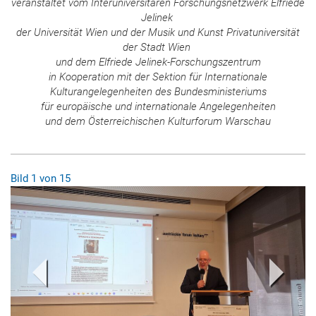
veranstaltet vom
Interuniversitären Forschungsnetzwerk Elfriede
Jelinek
der Universität Wien und der Musik und Kunst Privatuniversität
der Stadt Wien
und dem Elfriede Jelinek-Forschungszentrum
in Kooperation mit der Sektion für Internationale
Kulturangelegenheiten des Bundesministeriums
für europäische und internationale Angelegenheiten
und dem Österreichischen Kulturforum Warschau
Bild
1
Voriges Bild
von
15
Nächs