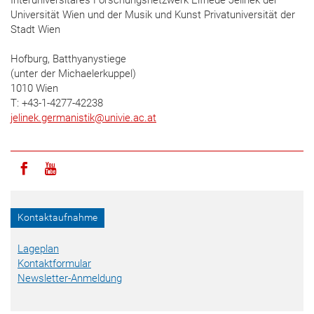
Interuniversitäres Forschungsnetzwerk Elfriede Jelinek der
Universität Wien und der Musik und Kunst Privatuniversität der
Stadt Wien
Hofburg, Batthyanystiege
(unter der Michaelerkuppel)
1010 Wien
T: +43-1-4277-42238
jelinek.germanistik
@
univie.ac.at
Icon facebook
Icon youtube
Kontaktaufnahme
Lageplan
Kontaktformular
Newsletter-Anmeldung