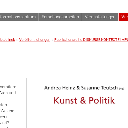
nformationszentrum
Forschungsarbeiten
Veranstaltungen
Ver
de Jelinek
Veröffentlichungen
Publikationsreihe DISKURSE.KONTEXTE.IMP
iversitäre
 Wien und
kten
? Welche
werk
irkt?