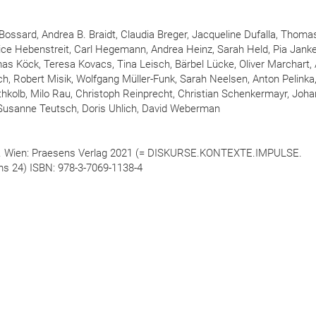
ossard, Andrea B. Braidt, Claudia Breger, Jacqueline Dufalla, Thoma
rénice Hebenstreit, Carl Hegemann, Andrea Heinz, Sarah Held, Pia Jank
s Köck, Teresa Kovacs, Tina Leisch, Bärbel Lücke, Oliver Marchart, 
h, Robert Misik, Wolfgang Müller-Funk, Sarah Neelsen, Anton Pelinka,
athkolb, Milo Rau, Christoph Reinprecht, Christian Schenkermayr, Joh
, Susanne Teutsch, Doris Uhlich, David Weberman
. Wien: Praesens Verlag 2021 (= DISKURSE.KONTEXTE.IMPULSE.
ms 24) ISBN: 978-3-7069-1138-4