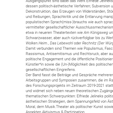
Ausgangspunkt sind dabei das Werk Elfriede Jelinek
dessen politisch-ästhetische Verfahren; Subversion 
Dekonstruktion, das Erzeugen von Widerständen, St
und Reibungen, Sprachkritik und die Entlarvung manip
populistischen Sprach(miss-)brauchs wie auch sprac
vermittelter gesellschaftlicher Ausschlussmechanis
etwa in neueren Theatertexten wie
Am Königsweg
un
Schwarzwasser, aber auch rückverfolgbar bis zu Wer
Wolken.Heim.
,
Das Lebewohl
oder
Rechnitz (Der Wür
Damit verbunden sind Themen wie Populismus, Fasc
Rassismus, Antisemitismus und Rechtsruck, aber a
politische Engagement und die öffentliche Positionie
Künstler*in sowie die (Un-)Möglichkeit des politische
gesellschaftlichen Eingreifens.
Der Band fasst die Beiträge und Gespräche mehrerer
Arbeitsgruppen und Symposien zusammen, die im 
des Forschungsprojekts im Zeitraum 2019-2021 stat
und widmet sich neben neuen theoretischen Zugänge
thematischen Schwerpunkten: Elfriede Jelineks politi
ästhetischen Strategien, dem Spannungsfeld von Äst
Moral, dem Musik.Theater als politischer Kunst sowi
Aspekten Aktivismus & Partizipation.