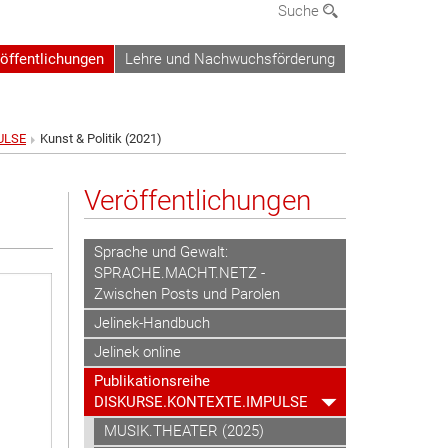
Suche
öffentlichungen
Lehre und Nachwuchsförderung
ULSE
Kunst & Politik (2021)
Veröffentlichungen
Sprache und Gewalt:
SPRACHE.MACHT.NETZ -
Zwischen Posts und Parolen
Jelinek-Handbuch
Jelinek online
Publikationsreihe
DISKURSE.KONTEXTE.IMPULSE
MUSIK.THEATER (2025)