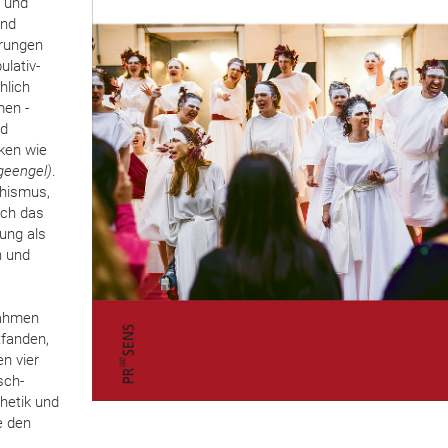
s und
und
örungen
ulativ-
hlich
men -
d
ken wie
geengel)
.
hismus,
uch das
rung als
n und
Rahmen
tfanden,
n vier
sch-
hetik und
e den