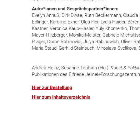
Autor*innen und Gesprächspartner*innen:
Evelyn Annuß, Dirk D'Ase, Ruth Beckermann, Claudia B
Edlinger, Karoline Exner, Olga Flor, Lydia Haider, Bé
Kastner, Veronica Kaup-Hasler, Yuly Khomenko, Thoma
Mayer-Hirzberger, Monika Meister, Gabriele Michalitsc
Prager, Doron Rabinovici, Julya Rabinowich, Oliver R
Maria Staud, Gerhild Steinbuch, Miroslava Svolikova
Andrea Heinz, Susanne Teutsch (Hg.):
Kunst & Politik
Publikationen des Elfriede Jelinek-Forschungszentru
Hier zur Bestellung
Hier zum Inhaltsverzeichnis