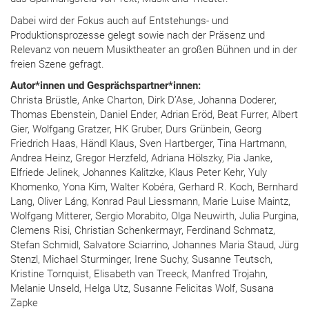
Dabei wird der Fokus auch auf Entstehungs- und
Produktionsprozesse gelegt sowie nach der Präsenz und
Relevanz von neuem Musiktheater an großen Bühnen und in der
freien Szene gefragt.
Autor*innen und Gesprächspartner*innen:
Christa Brüstle, Anke Charton, Dirk D’Ase, Johanna Doderer,
Thomas Ebenstein, Daniel Ender, Adrian Eröd, Beat Furrer, Albert
Gier, Wolfgang Gratzer, HK Gruber, Durs Grünbein, Georg
Friedrich Haas, Händl Klaus, Sven Hartberger, Tina Hartmann,
Andrea Heinz, Gregor Herzfeld, Adriana Hölszky, Pia Janke,
Elfriede Jelinek, Johannes Kalitzke, Klaus Peter Kehr, Yuly
Khomenko, Yona Kim, Walter Kobéra, Gerhard R. Koch, Bernhard
Lang, Oliver Láng, Konrad Paul Liessmann, Marie Luise Maintz,
Wolfgang Mitterer, Sergio Morabito, Olga Neuwirth, Julia Purgina,
Clemens Risi, Christian Schenkermayr, Ferdinand Schmatz,
Stefan Schmidl, Salvatore Sciarrino, Johannes Maria Staud, Jürg
Stenzl, Michael Sturminger, Irene Suchy, Susanne Teutsch,
Kristine Tornquist, Elisabeth van Treeck, Manfred Trojahn,
Melanie Unseld, Helga Utz, Susanne Felicitas Wolf, Susana
Zapke