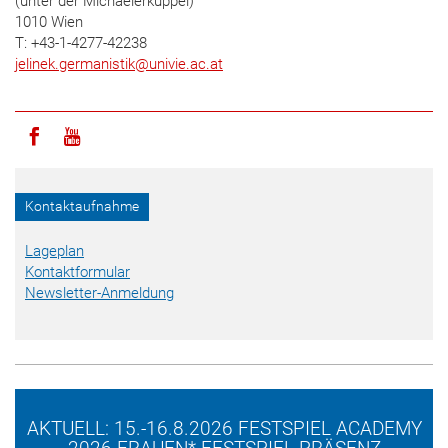
(unter der Michaelerkuppel)
1010 Wien
T: +43-1-4277-42238
jelinek.germanistik
@
univie.ac.at
Icon facebook
Icon youtube
Kontaktaufnahme
Lageplan
Kontaktformular
Newsletter-Anmeldung
AKTUELL: 15.-16.8.2026 FESTSPIEL ACADEMY